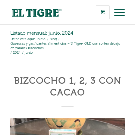
Listado mensual: junio, 2024
Usted está aquí:
Inicio
/
Blog
/
Gaseosas y gasificantes alimenticios – El Tigre- OLD con sorteo debajo
en parallax bizcochos
/
2024
/
junio
BIZCOCHO 1, 2, 3 CON
CACAO