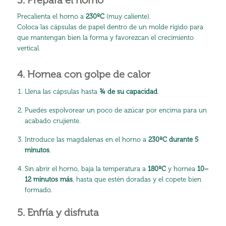
3. Prepara el horno
Precalienta el horno a
230ºC
(muy caliente).
Coloca las cápsulas de papel dentro de un molde rígido para
que mantengan bien la forma y favorezcan el crecimiento
vertical.
4. Hornea con golpe de calor
Llena las cápsulas hasta
¾ de su capacidad
.
Puedes espolvorear un poco de azúcar por encima para un
acabado crujiente.
Introduce las magdalenas en el horno a
230ºC durante 5
minutos
.
Sin abrir el horno, baja la temperatura a
180ºC
y hornea
10–
12 minutos más
, hasta que estén doradas y el copete bien
formado.
5. Enfría y disfruta