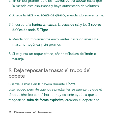
En un bol grande, bate los
huevos con el azúcar
hasta que
la mezcla esté espumosa y haya aumentado de volumen.
Añade la
nata
y el
aceite de girasol
, mezclando suavemente.
Incorpora la
harina tamizada
, la
pizca de sal
y los
3 sobres
dobles de soda El Tigre
.
Mezcla con movimientos envolventes hasta obtener una
masa homogénea y sin grumos.
Si te gusta un toque cítrico, añade
ralladura de limón o
naranja
.
2. Deja reposar la masa: el truco del
copete
Guarda la masa en la nevera durante
1 hora
.
Este reposo permite que los ingredientes se asienten y que el
choque térmico con el horno muy caliente ayude a que la
magdalena
suba de forma explosiva
, creando el copete alto.