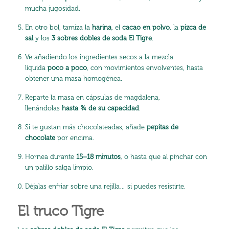
mucha jugosidad.
En otro bol, tamiza la
harina
, el
cacao en polvo
, la
pizca de
sal
y los
3 sobres dobles de soda El Tigre
.
Ve añadiendo los ingredientes secos a la mezcla
líquida
poco a poco
, con movimientos envolventes, hasta
obtener una masa homogénea.
Reparte la masa en cápsulas de magdalena,
llenándolas
hasta ¾ de su capacidad
.
Si te gustan más chocolateadas, añade
pepitas de
chocolate
por encima.
Hornea durante
15–18 minutos
, o hasta que al pinchar con
un palillo salga limpio.
Déjalas enfriar sobre una rejilla… si puedes resistirte.
El truco Tigre