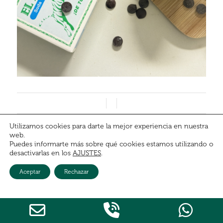
/
/
Utilizamos cookies para darte la mejor experiencia en nuestra
web.
MAGDALENAS SIN
Puedes informarte más sobre qué cookies estamos utilizando o
desactivarlas en los
AJUSTES
.
GLUTEN NI AZÚCARES
Aceptar
Rechazar
DE PLÁTANO Y
ARÁNDANOS