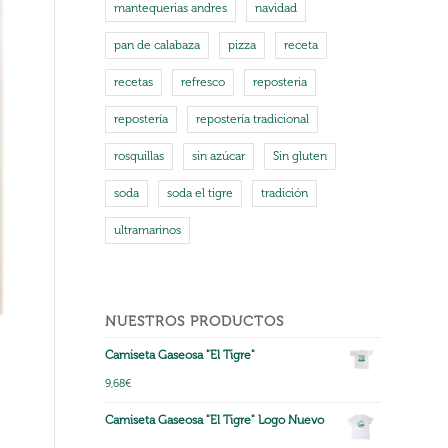
mantequerias andres
navidad
pan de calabaza
pizza
receta
recetas
refresco
reposteria
repostería
repostería tradicional
rosquillas
sin azúcar
Sin gluten
soda
soda el tigre
tradición
ultramarinos
NUESTROS PRODUCTOS
Camiseta Gaseosa "El Tigre"
9,68
€
Camiseta Gaseosa "El Tigre" Logo Nuevo