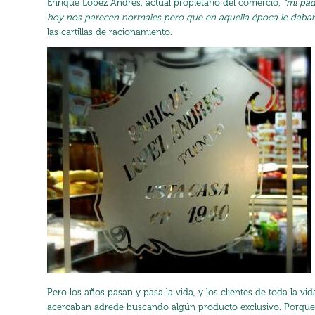
Enrique López Andrés, actual propietario del comercio,
“mi pad
hoy nos parecen normales pero que en aquella época le daban 
las cartillas de racionamiento.
Pero los años pasan y pasa la vida, y los clientes de toda la vi
acercaban adrede buscando algún producto exclusivo. Porque 