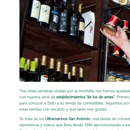
Tras estas semanas vividas por la montaña nos hemos quedado
con nuestra serie de
establecimientos “de los de antes”
. Primer
para
conocer a Zoilo
y su tienda de comestibles. Seguimos por
estas tiendas con encanto y que tanto nos gustan.
Se trata de los
Ultramarinos San Antonio
, una tienda de comest
experiencia y solera, que lleva desde 1940 aprovisionando a lo