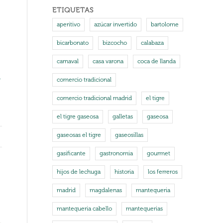
ETIQUETAS
aperitivo
azúcar invertido
bartolome
bicarbonato
bizcocho
calabaza
carnaval
casa varona
coca de llanda
o
comercio tradicional
comercio tradicional madrid
el tigre
el tigre gaseosa
galletas
gaseosa
gaseosas el tigre
gaseosillas
gasificante
gastronomia
gourmet
hijos de lechuga
historia
los ferreros
madrid
magdalenas
mantequeria
mantequeria cabello
mantequerias