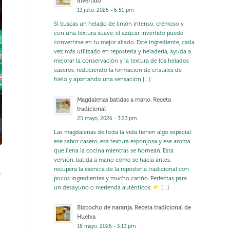
invertido
13 julio, 2026 - 6:51 pm
Si buscas un helado de limón intenso, cremoso y
con una textura suave, el azúcar invertido puede
convertirse en tu mejor aliado. Este ingrediente, cada
vez más utilizado en repostería y heladería, ayuda a
mejorar la conservación y la textura de los helados
caseros, reduciendo la formación de cristales de
hielo y aportando una sensación […]
Magdalenas batidas a mano. Receta
tradicional
25 mayo, 2026 - 3:23 pm
Las magdalenas de toda la vida tienen algo especial:
ese sabor casero, esa textura esponjosa y ese aroma
que llena la cocina mientras se hornean. Esta
versión, batida a mano como se hacía antes,
recupera la esencia de la repostería tradicional con
,
pocos ingredientes y mucho cariño. Perfectas para
un desayuno o merienda auténticos.
[…]
Bizcocho de naranja. Receta tradicional de
Huelva
18 mayo, 2026 - 3:13 pm