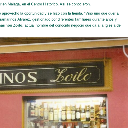
r en Málaga, en el Centro Histórico. Así se conocieron.
lo aprovechó la oportunidad y se hizo con la tienda. “Vino uno que quería
ramarinos Álvarez, gestionado por diferentes familiares durante años y
marinos Zoilo
, actual nombre del conocido negocio que da a la Iglesia de