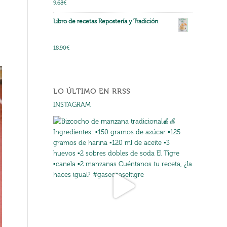
9,68
€
Libro de recetas Repostería y Tradición
Valorado con
18,90
€
4.78
de 5
LO ÚLTIMO EN RRSS
INSTAGRAM