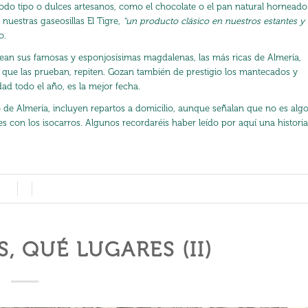
todo tipo o dulces artesanos, como el chocolate o el pan natural horneado
 nuestras gaseosillas El Tigre,
“un producto clásico en nuestros estantes y
o.
 sean sus famosas y esponjosísimas magdalenas, las más ricas de Almería,
s que las prueban, repiten. Gozan también de prestigio los mantecados y
ad todo el año, es la mejor fecha.
o de Almería
, incluyen repartos a domicilio, aunque señalan que no es alg
 con los isocarros. Algunos recordaréis haber leído por aquí
una historia
 QUÉ LUGARES (II)